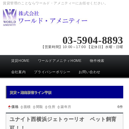
賃貸管理のことならワールド・アメニティーにお任せください。
03-5904-8893
【営業時間】10:00～17:00 【定休日】水曜・日曜
メ
賃貸HOME
ワールドアメニティHOME
物件検索
イ
ン
会社案内
プライバシーポリシー
お問い合わせ
メ
ニ
賃貸 > 湘南新宿ライン宇須
ュ
ー
価格
面積
間取
住所
築年月
6件
ユナイト西横浜ジェトゥーリオ ペット飼育
可！！