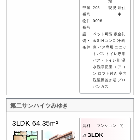
場
部屋
203
現況
居住
番号
中
物件
0008
番号
設
ペット可能
敷金礼
備・
金0
IHコンロ
冷蔵
条件
庫
バス専用
ユニッ
トバス
トイレ専用
バス・トイレ別
温
水洗浄便座
エアコ
ン
ロフト付き
室内
洗濯機置き場
プロ
パンガス
第二サンハイツみゆき
3LDK 64.35m²
賃料
マンション
間
3LDK
取