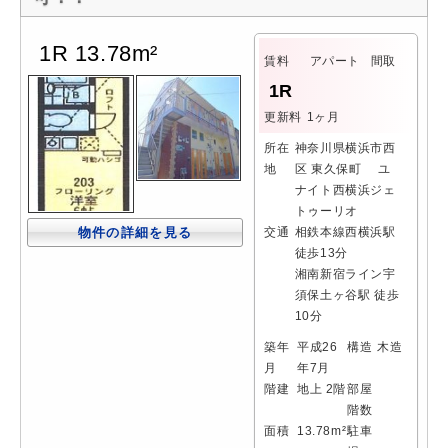
1R 13.78m²
賃料
アパート
間取
1R
更新料
1ヶ月
所在
神奈川県横浜市西
地
区 東久保町 ユ
ナイト西横浜ジェ
トゥーリオ
物件の詳細を見る
交通
相鉄本線西横浜駅
徒歩13分
湘南新宿ライン宇
須保土ヶ谷駅 徒歩
10分
築年
平成26
構造
木造
月
年7月
階建
地上 2階
部屋
階数
面積
13.78m²
駐車