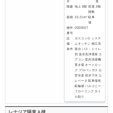
月
造
階建
地上 8階
部屋
3階
階数
面積
33.21m²
駐車
場
物件
0000007
番号
設
ガスコンロ
システ
備・
ムキッチン
独立洗
条件
面台
バス・トイレ
別
温水洗浄便座
エ
アコン
室内洗濯機
置き場
オートロッ
ク
プロパンガス
公
営水道
排水下水
エ
レベータ
駐車場有
駐輪場
バルコニー
フローリング
タイ
ル貼り
レナジア陽東Ａ棟