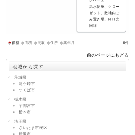
レベータ
温水便座、クロー
ゼット、敷地内ご
み置き場、NTT光
回線
価格
面積
間取
住所
築年月
6件
前のページにもどる
地域から探す
茨城県
龍ケ崎市
つくば市
栃木県
宇都宮市
栃木市
埼玉県
さいたま市桜区
所沢市