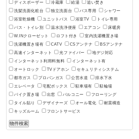
ディスポーザー
冷蔵庫
給湯
追い焚き
洗髪洗面化粧台
独立洗面台
バス専用
シャワー
浴室乾燥機
ユニットバス
浴室TV
トイレ専用
バス・トイレ別
温水洗浄便座
エアコン
床暖房
W.INクローゼット
ロフト付き
室内洗濯機置き場
洗濯機置き場有
CATV
CSアンテナ
BSアンテナ
高速インターネット
光ファイバー
地デジ対応
インターネット利用料無料
インターネット有
オートロック
TVドアホン
セキュリティシステム
都市ガス
プロパンガス
公営水道
排水下水
エレベータ
宅配ボックス
駐車場有
駐輪場
バイク置き場
出窓
バルコニー
フローリング
タイル貼り
デザイナーズ
オール電化
耐震構造
キッズルーム
フロントサービス