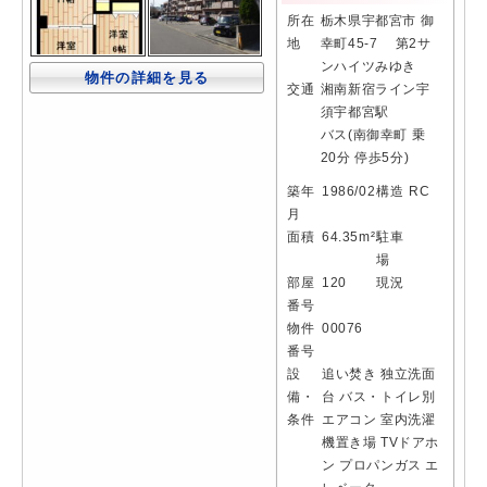
所在
栃木県宇都宮市 御
地
幸町45-7 第2サ
ンハイツみゆき
物件の詳細を見る
交通
湘南新宿ライン宇
須宇都宮駅
バス(南御幸町 乗
20分 停歩5分)
築年
1986/02
構造
RC
月
面積
64.35m²
駐車
場
部屋
120
現況
番号
物件
00076
番号
設
追い焚き
独立洗面
備・
台
バス・トイレ別
条件
エアコン
室内洗濯
機置き場
TVドアホ
ン
プロパンガス
エ