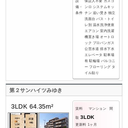
設
保証人不要
ガスコ
備・
ンロ
システムキッ
条件
チン
追い焚き
独立
洗面台
バス・トイ
レ別
温水洗浄便座
エアコン
室内洗濯
機置き場
オートロ
ック
プロパンガス
公営水道
排水下水
エレベータ
駐車場
有
駐輪場
バルコニ
ー
フローリング
タ
イル貼り
第２サンハイツみゆき
3LDK 64.35m²
賃料
マンション
間
3LDK
取
更新料
1ヶ月