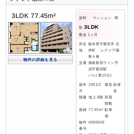
3LDK 77.45m²
賃料
マンション
間
3LDK
取
敷金
1ヶ月
所在
栃木県宇都宮市 石
地
井町 レナジア陽
東Ａ棟
物件の詳細を見る
交通
湘南新宿ライン宇
須宇都宮駅
バス( 乗15分)
築年
2001/3
構造
鉄骨
月
造
階建
地上 8階
部屋
階数
面積
77.45m²
駐車
場
物件
0000008
番号