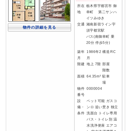
所在
栃木県宇都宮市 御
地
幸町 第二サンハ
イツみゆき
交通
湘南新宿ライン宇
物件の詳細を見る
須宇都宮駅
バス(南御幸町 乗
20分 停歩5分)
築年
1986年2
構造
RC
月
月
階建
地上 7階
部屋
階数
面積
64.35m²
駐車
場
物件
0000004
番号
設
ペット可能
ガスコ
備・
ンロ
追い焚き
独立
条件
洗面台
トイレ専用
バス・トイレ別
温
水洗浄便座
エアコ