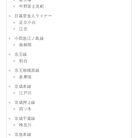
中野富士見町
日暮里舎人ライナー
足立小台
江北
小田急江ノ島線
南林間
京王線
初台
京王相模原線
多摩境
京成本線
江戸川
京成押上線
四ツ木
京成千葉線
検見川
京急本線