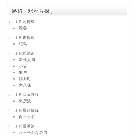
路線・駅から探す
ＪＲ高崎線
深谷
ＪＲ青梅線
昭島
ＪＲ総武線
新検見川
小岩
亀戸
錦糸町
大久保
ＪＲ武蔵野線
東所沢
ＪＲ横須賀線
保土ヶ谷
ＪＲ横浜線
八王子みなみ野