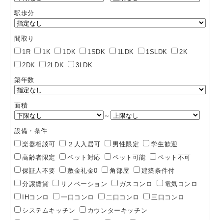
駅歩分
間取り
1R
1K
1DK
1SDK
1LDK
1SLDK
2K
2DK
2LDK
3LDK
築年数
面積
～
設備・条件
楽器相談可
２人入居可
男性限定
学生歓迎
高齢者限定
ペット対応
ペット可能
ペット不可
保証人不要
敷金礼金0
角部屋
建築条件付
分譲賃貸
リノベーション
ガスコンロ
電気コンロ
IHコンロ
一口コンロ
二口コンロ
三口コンロ
システムキッチン
カウンターキッチン