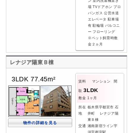
ン
室内洗濯機置き
場
TVドアホン
プロ
パンガス
公営水道
エレベータ
駐車場
有
駐輪場
バルコニ
ー
フローリング
※ペット飼育時敷
金２ヵ月
レナジア陽東Ｂ棟
3LDK 77.45m²
賃料
マンション
間
3LDK
取
敷金
1ヶ月
所在
栃木県宇都宮市 石
地
井町 レナジア陽
東Ｂ棟
物件の詳細を見る
交通
湘南新宿ライン宇
須宇都宮駅