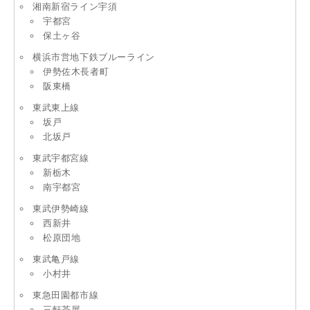
湘南新宿ライン宇須
宇都宮
保土ヶ谷
横浜市営地下鉄ブルーライン
伊勢佐木長者町
阪東橋
東武東上線
坂戸
北坂戸
東武宇都宮線
新栃木
南宇都宮
東武伊勢崎線
西新井
松原団地
東武亀戸線
小村井
東急田園都市線
三軒茶屋