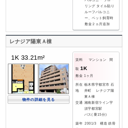
バルコニー
フロー
リング
タイル貼り
ルーフバルコニ
ー、ペット飼育時
敷金２ヵ月追加
レナジア陽東Ａ棟
1K 33.21m²
賃料
マンション
間
1K
取
敷金
1ヶ月
所在
栃木県宇都宮市 石
地
井町 レナジア陽
東Ａ棟
物件の詳細を見る
交通
湘南新宿ライン宇
須宇都宮駅
バス( 乗15分)
築年
2001/3
構造
鉄骨