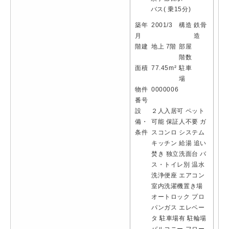
バス( 乗15分)
築年
2001/3
構造
鉄骨
月
造
階建
地上 7階
部屋
階数
面積
77.45m²
駐車
場
物件
0000006
番号
設
２人入居可
ペット
備・
可能
保証人不要
ガ
条件
スコンロ
システム
キッチン
給湯
追い
焚き
独立洗面台
バ
ス・トイレ別
温水
洗浄便座
エアコン
室内洗濯機置き場
オートロック
プロ
パンガス
エレベー
タ
駐車場有
駐輪場