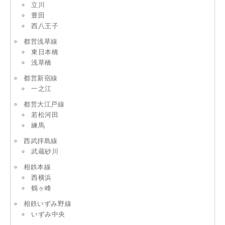
立川
豊田
西八王子
都営浅草線
東日本橋
浅草橋
都営新宿線
一之江
都営大江戸線
若松河田
練馬
西武拝島線
武蔵砂川
相鉄本線
西横浜
鶴ヶ峰
相鉄いずみ野線
いずみ中央