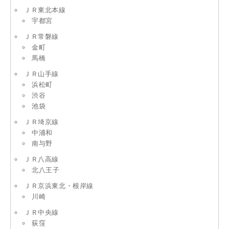
ＪＲ東北本線
宇都宮
ＪＲ常磐線
金町
馬橋
ＪＲ山手線
浜松町
渋谷
池袋
ＪＲ埼京線
中浦和
南与野
ＪＲ八高線
北八王子
ＪＲ京浜東北・根岸線
川崎
ＪＲ中央線
荻窪