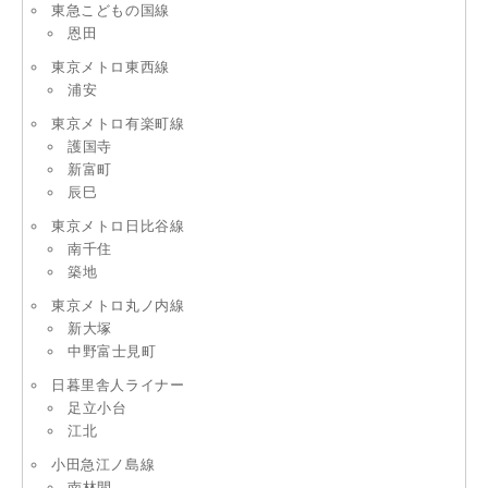
東急こどもの国線
恩田
東京メトロ東西線
浦安
東京メトロ有楽町線
護国寺
新富町
辰巳
東京メトロ日比谷線
南千住
築地
東京メトロ丸ノ内線
新大塚
中野富士見町
日暮里舎人ライナー
足立小台
江北
小田急江ノ島線
南林間