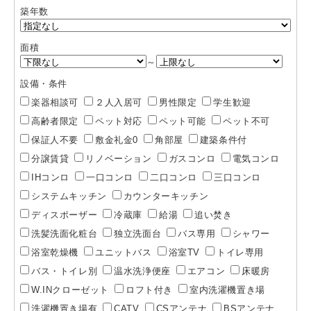
築年数
面積
～
設備・条件
楽器相談可
２人入居可
男性限定
学生歓迎
高齢者限定
ペット対応
ペット可能
ペット不可
保証人不要
敷金礼金0
角部屋
建築条件付
分譲賃貸
リノベーション
ガスコンロ
電気コンロ
IHコンロ
一口コンロ
二口コンロ
三口コンロ
システムキッチン
カウンターキッチン
ディスポーザー
冷蔵庫
給湯
追い焚き
洗髪洗面化粧台
独立洗面台
バス専用
シャワー
浴室乾燥機
ユニットバス
浴室TV
トイレ専用
バス・トイレ別
温水洗浄便座
エアコン
床暖房
W.INクローゼット
ロフト付き
室内洗濯機置き場
洗濯機置き場有
CATV
CSアンテナ
BSアンテナ