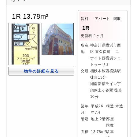
1R 13.78m²
賃料
アパート
間取
1R
更新料
1ヶ月
所在
神奈川県横浜市西
地
区 東久保町 ユ
ナイト西横浜ジェ
トゥーリオ
物件の詳細を見る
交通
相鉄本線西横浜駅
徒歩13分
湘南新宿ライン宇
須保土ヶ谷駅 徒歩
10分
築年
平成26
構造
木造
月
年7月
階建
地上 2階
部屋
階数
面積
13.78m²
駐車