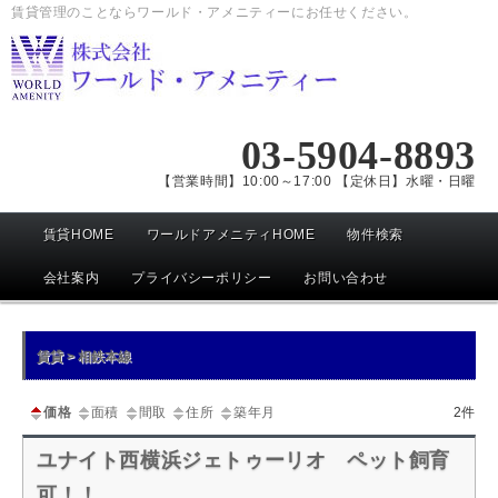
賃貸管理のことならワールド・アメニティーにお任せください。
03-5904-8893
【営業時間】10:00～17:00 【定休日】水曜・日曜
メ
賃貸HOME
ワールドアメニティHOME
物件検索
イ
ン
会社案内
プライバシーポリシー
お問い合わせ
メ
ニ
賃貸 > 相鉄本線
ュ
ー
価格
面積
間取
住所
築年月
2件
ユナイト西横浜ジェトゥーリオ ペット飼育
可！！