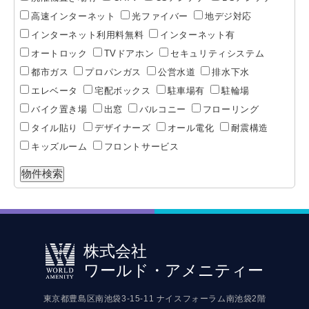
高速インターネット
光ファイバー
地デジ対応
インターネット利用料無料
インターネット有
オートロック
TVドアホン
セキュリティシステム
都市ガス
プロパンガス
公営水道
排水下水
エレベータ
宅配ボックス
駐車場有
駐輪場
バイク置き場
出窓
バルコニー
フローリング
タイル貼り
デザイナーズ
オール電化
耐震構造
キッズルーム
フロントサービス
株式会社
ワールド・アメニティー
東京都豊島区南池袋3-15-11 ナイスフォーラム南池袋2階