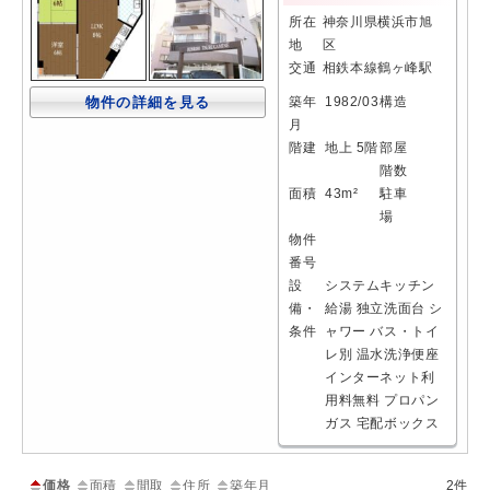
所在
神奈川県横浜市旭
地
区
交通
相鉄本線鶴ヶ峰駅
物件の詳細を見る
築年
1982/03
構造
月
階建
地上 5階
部屋
階数
面積
43m²
駐車
場
物件
番号
設
システムキッチン
備・
給湯
独立洗面台
シ
条件
ャワー
バス・トイ
レ別
温水洗浄便座
インターネット利
用料無料
プロパン
ガス
宅配ボックス
価格
面積
間取
住所
築年月
2件