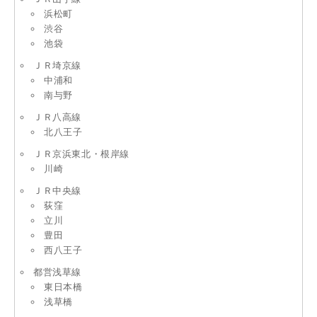
浜松町
渋谷
池袋
ＪＲ埼京線
中浦和
南与野
ＪＲ八高線
北八王子
ＪＲ京浜東北・根岸線
川崎
ＪＲ中央線
荻窪
立川
豊田
西八王子
都営浅草線
東日本橋
浅草橋