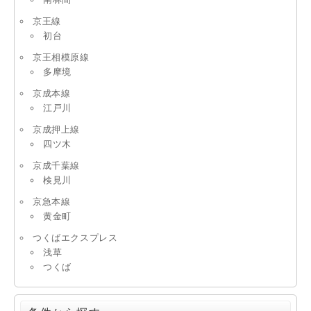
京王線
初台
京王相模原線
多摩境
京成本線
江戸川
京成押上線
四ツ木
京成千葉線
検見川
京急本線
黄金町
つくばエクスプレス
浅草
つくば