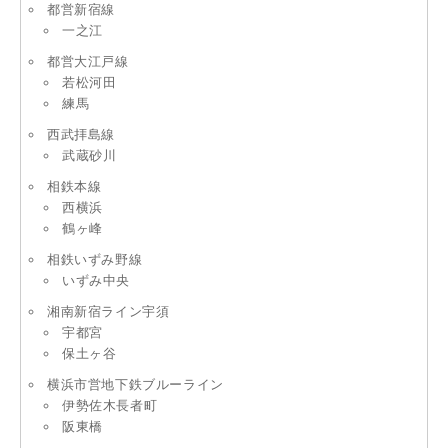
都営新宿線
一之江
都営大江戸線
若松河田
練馬
西武拝島線
武蔵砂川
相鉄本線
西横浜
鶴ヶ峰
相鉄いずみ野線
いずみ中央
湘南新宿ライン宇須
宇都宮
保土ヶ谷
横浜市営地下鉄ブルーライン
伊勢佐木長者町
阪東橋