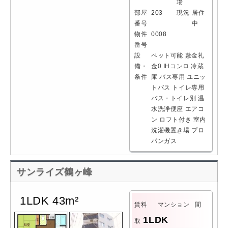
場
部屋
203
現況
居住
番号
中
物件
0008
番号
設
ペット可能
敷金礼
備・
金0
IHコンロ
冷蔵
条件
庫
バス専用
ユニッ
トバス
トイレ専用
バス・トイレ別
温
水洗浄便座
エアコ
ン
ロフト付き
室内
洗濯機置き場
プロ
パンガス
サンライズ鶴ヶ峰
1LDK 43m²
賃料
マンション
間
1LDK
取