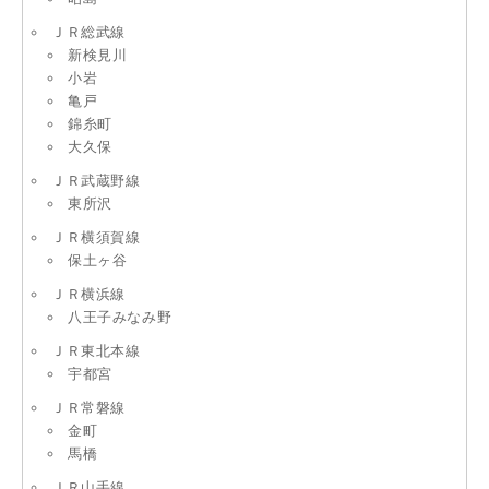
ＪＲ総武線
新検見川
小岩
亀戸
錦糸町
大久保
ＪＲ武蔵野線
東所沢
ＪＲ横須賀線
保土ヶ谷
ＪＲ横浜線
八王子みなみ野
ＪＲ東北本線
宇都宮
ＪＲ常磐線
金町
馬橋
ＪＲ山手線