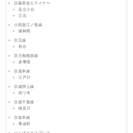
日暮里舎人ライナー
足立小台
江北
小田急江ノ島線
南林間
京王線
初台
京王相模原線
多摩境
京成本線
江戸川
京成押上線
四ツ木
京成千葉線
検見川
京急本線
黄金町
つくばエクスプレス