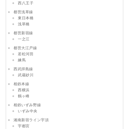
西八王子
都営浅草線
東日本橋
浅草橋
都営新宿線
一之江
都営大江戸線
若松河田
練馬
西武拝島線
武蔵砂川
相鉄本線
西横浜
鶴ヶ峰
相鉄いずみ野線
いずみ中央
湘南新宿ライン宇須
宇都宮