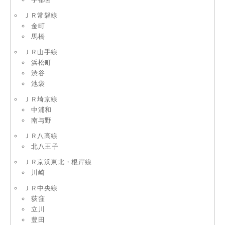
ＪＲ常磐線
金町
馬橋
ＪＲ山手線
浜松町
渋谷
池袋
ＪＲ埼京線
中浦和
南与野
ＪＲ八高線
北八王子
ＪＲ京浜東北・根岸線
川崎
ＪＲ中央線
荻窪
立川
豊田