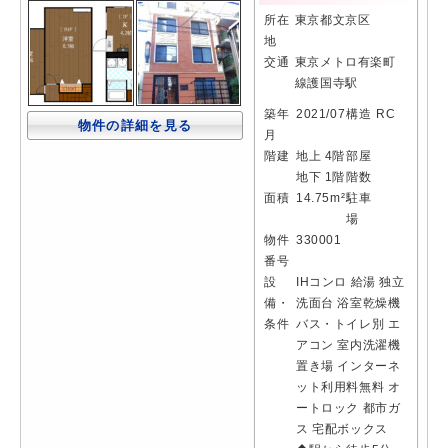
所在
東京都文京区
地
交通
東京メトロ有楽町
線護国寺駅
築年
2021/07
構造
RC
物件の詳細を見る
月
階建
地上 4階
部屋
地下 1階
階数
面積
14.75m²
駐車
場
物件
330001
番号
設
IHコンロ
給湯
独立
備・
洗面台
浴室乾燥機
条件
バス・トイレ別
エ
アコン
室内洗濯機
置き場
インターネ
ット利用料無料
オ
ートロック
都市ガ
ス
宅配ボックス