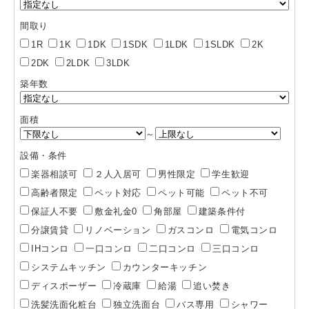
間取り
1R
1K
1DK
1SDK
1LDK
1SLDK
2K
2DK
2LDK
3LDK
築年数
面積
～
設備・条件
楽器相談可
２人入居可
男性限定
学生歓迎
高齢者限定
ペット対応
ペット可能
ペット不可
保証人不要
敷金礼金0
角部屋
建築条件付
分譲賃貸
リノベーション
ガスコンロ
電気コンロ
IHコンロ
一口コンロ
二口コンロ
三口コンロ
システムキッチン
カウンターキッチン
ディスポーザー
冷蔵庫
給湯
追い焚き
洗髪洗面化粧台
独立洗面台
バス専用
シャワー