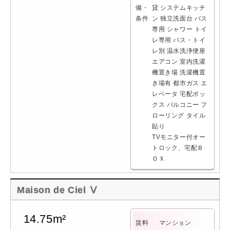
備・
貸
システムキッチ
条件
ン
独立洗面台
バス
専用
シャワー
トイ
レ専用
バス・トイ
レ別
温水洗浄便座
エアコン
室内洗濯
機置き場
洗濯機置
き場有
都市ガス
エ
レベータ
宅配ボッ
クス
バルコニー
フ
ローリング
タイル
貼り
TVモニター付オー
トロック、宅配Ｂ
ＯＸ
Maison de Ciel Ⅴ
14.75m²
賃料
マンション