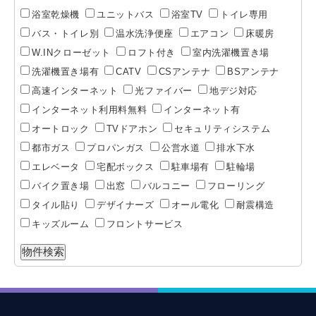
浴室乾燥機
ユニットバス
浴室TV
トイレ専用
バス・トイレ別
温水洗浄便座
エアコン
床暖房
W.INクローゼット
ロフト付き
室内洗濯機置き場
洗濯機置き場有
CATV
CSアンテナ
BSアンテナ
高速インターネット
光ファイバー
地デジ対応
インターネット利用料無料
インターネット有
オートロック
TVドアホン
セキュリティシステム
都市ガス
プロパンガス
公営水道
排水下水
エレベータ
宅配ボックス
駐車場有
駐輪場
バイク置き場
出窓
バルコニー
フローリング
タイル貼り
デザイナーズ
オール電化
耐震構造
キッズルーム
フロントサービス