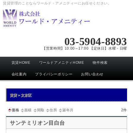
賃貸管理のことならワールド・アメニティーにお任せください。
03-5904-8893
【営業時間】10:00～17:00 【定休日】水曜・日曜
メ
賃貸HOME
ワールドアメニティHOME
物件検索
イ
ン
会社案内
プライバシーポリシー
お問い合わせ
メ
ニ
賃貸 > 文京区
ュ
ー
価格
面積
間取
住所
築年月
2件
サンテミリオン目白台