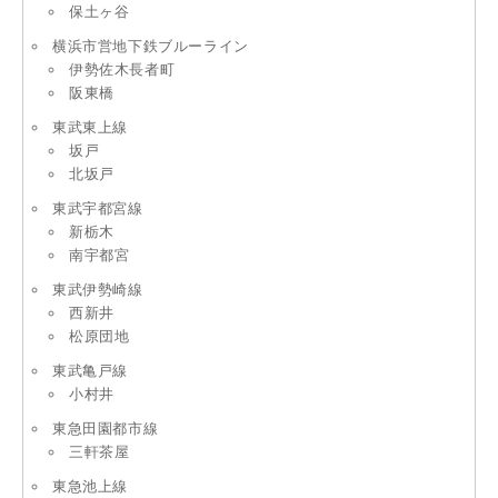
保土ヶ谷
横浜市営地下鉄ブルーライン
伊勢佐木長者町
阪東橋
東武東上線
坂戸
北坂戸
東武宇都宮線
新栃木
南宇都宮
東武伊勢崎線
西新井
松原団地
東武亀戸線
小村井
東急田園都市線
三軒茶屋
東急池上線