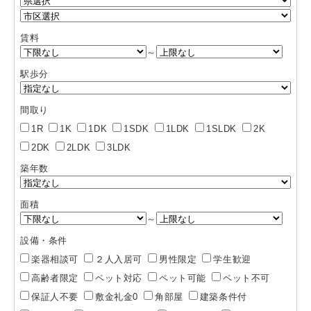
賃料
～
駅歩分
間取り
1R
1K
1DK
1SDK
1LDK
1SLDK
2K
2DK
2LDK
3LDK
築年数
面積
～
設備・条件
楽器相談可
２人入居可
男性限定
学生歓迎
高齢者限定
ペット対応
ペット可能
ペット不可
保証人不要
敷金礼金0
角部屋
建築条件付