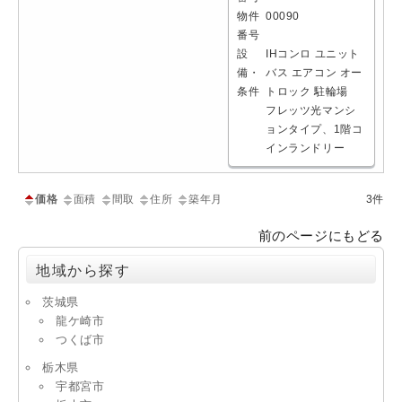
物件
00090
番号
設
IHコンロ
ユニット
備・
バス
エアコン
オー
条件
トロック
駐輪場
フレッツ光マンシ
ョンタイプ、1階コ
インランドリー
価格
面積
間取
住所
築年月
3件
前のページにもどる
地域から探す
茨城県
龍ケ崎市
つくば市
栃木県
宇都宮市