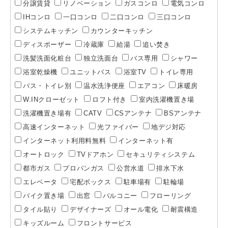
分譲賃貸
リノベーション
ガスコンロ
電気コンロ
IHコンロ
一口コンロ
二口コンロ
三口コンロ
システムキッチン
カウンターキッチン
ディスポーザー
冷蔵庫
給湯
追い焚き
洗髪洗面化粧台
独立洗面台
バス専用
シャワー
浴室乾燥機
ユニットバス
浴室TV
トイレ専用
バス・トイレ別
温水洗浄便座
エアコン
床暖房
W.INクローゼット
ロフト付き
室内洗濯機置き場
洗濯機置き場有
CATV
CSアンテナ
BSアンテナ
高速インターネット
光ファイバー
地デジ対応
インターネット利用料無料
インターネット有
オートロック
TVドアホン
セキュリティシステム
都市ガス
プロパンガス
公営水道
排水下水
エレベータ
宅配ボックス
駐車場有
駐輪場
バイク置き場
出窓
バルコニー
フローリング
タイル貼り
デザイナーズ
オール電化
耐震構造
キッズルーム
フロントサービス