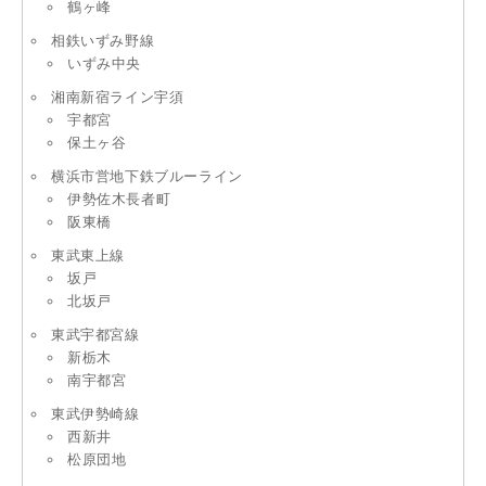
鶴ヶ峰
相鉄いずみ野線
いずみ中央
湘南新宿ライン宇須
宇都宮
保土ヶ谷
横浜市営地下鉄ブルーライン
伊勢佐木長者町
阪東橋
東武東上線
坂戸
北坂戸
東武宇都宮線
新栃木
南宇都宮
東武伊勢崎線
西新井
松原団地