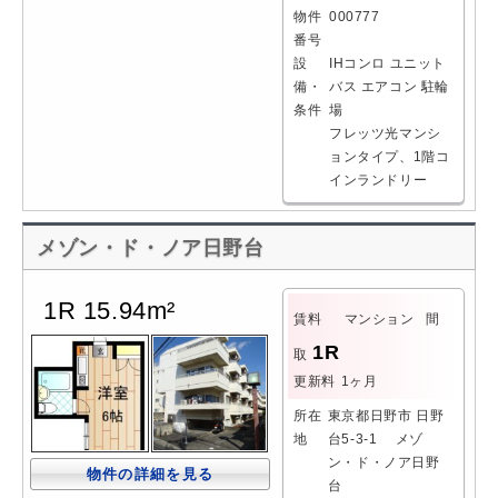
物件
000777
番号
設
IHコンロ
ユニット
備・
バス
エアコン
駐輪
条件
場
フレッツ光マンシ
ョンタイプ、1階コ
インランドリー
メゾン・ド・ノア日野台
1R 15.94m²
賃料
マンション
間
1R
取
更新料
1ヶ月
所在
東京都日野市 日野
地
台5-3-1 メゾ
ン・ド・ノア日野
物件の詳細を見る
台