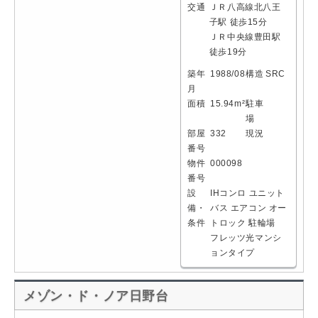
交通
ＪＲ八高線北八王
子駅 徒歩15分
ＪＲ中央線豊田駅
徒歩19分
築年
1988/08
構造
SRC
月
面積
15.94m²
駐車
場
部屋
332
現況
番号
物件
000098
番号
設
IHコンロ
ユニット
備・
バス
エアコン
オー
条件
トロック
駐輪場
フレッツ光マンシ
ョンタイプ
メゾン・ド・ノア日野台