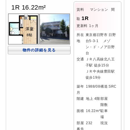
1R 16.22m²
賃料
マンション
間
1R
取
更新料
1ヶ月
所在
東京都日野市 日野
地
台5-3-1 メゾ
ン・ド・ノア日野
物件の詳細を見る
台
交通
ＪＲ八高線北八王
子駅 徒歩15分
ＪＲ中央線豊田駅
徒歩19分
築年
1988/08
構造
SRC
月
階建
地上 4階
部屋
階数
面積
16.22m²
駐車
場
部屋
232
現況
番号