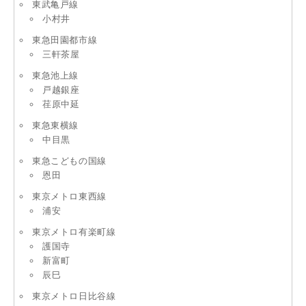
東武亀戸線
小村井
東急田園都市線
三軒茶屋
東急池上線
戸越銀座
荏原中延
東急東横線
中目黒
東急こどもの国線
恩田
東京メトロ東西線
浦安
東京メトロ有楽町線
護国寺
新富町
辰巳
東京メトロ日比谷線