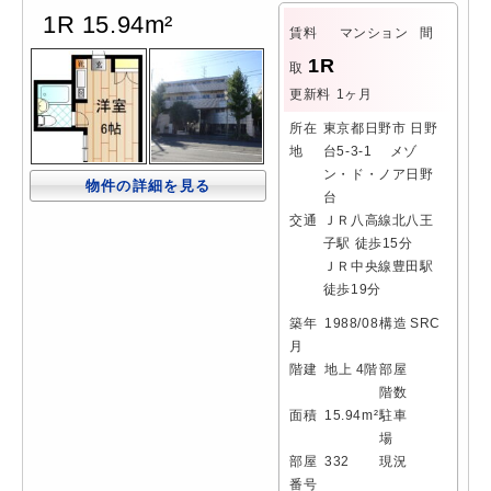
1R 15.94m²
賃料
マンション
間
1R
取
更新料
1ヶ月
所在
東京都日野市 日野
地
台5-3-1 メゾ
ン・ド・ノア日野
物件の詳細を見る
台
交通
ＪＲ八高線北八王
子駅 徒歩15分
ＪＲ中央線豊田駅
徒歩19分
築年
1988/08
構造
SRC
月
階建
地上 4階
部屋
階数
面積
15.94m²
駐車
場
部屋
332
現況
番号