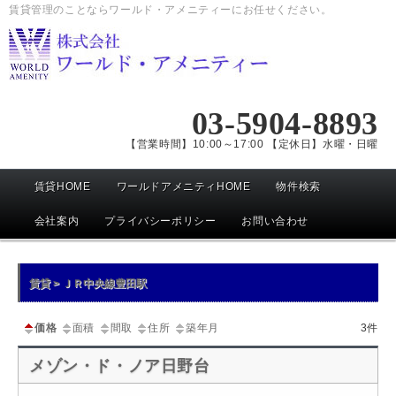
賃貸管理のことならワールド・アメニティーにお任せください。
03-5904-8893
【営業時間】10:00～17:00 【定休日】水曜・日曜
メ
賃貸HOME
ワールドアメニティHOME
物件検索
イ
ン
会社案内
プライバシーポリシー
お問い合わせ
メ
ニ
賃貸 > ＪＲ中央線豊田駅
ュ
ー
価格
面積
間取
住所
築年月
3件
メゾン・ド・ノア日野台