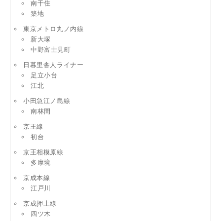
南千住
築地
東京メトロ丸ノ内線
新大塚
中野富士見町
日暮里舎人ライナー
足立小台
江北
小田急江ノ島線
南林間
京王線
初台
京王相模原線
多摩境
京成本線
江戸川
京成押上線
四ツ木