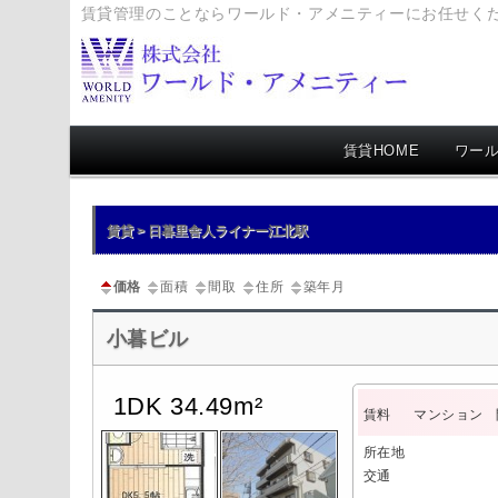
賃貸管理のことならワールド・アメニティーにお任せく
メ
賃貸HOME
ワール
イ
ン
メ
賃貸 > 日暮里舎人ライナー江北駅
ニ
ュ
価格
面積
間取
住所
築年月
ー
小暮ビル
1DK 34.49m²
賃料
マンション
所在地
交通