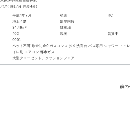
東武伊勢崎線西新井駅
バス( 乗17分 停歩4分)
平成4年7月
構造
RC
地上 4階
部屋階数
34.49m²
駐車場
402
現況
賃貸中
0001
ペット不可
敷金礼金0
ガスコンロ
独立洗面台
バス専用
シャワー
トイ
イレ別
エアコン
都市ガス
大型クローゼット、クッションフロア
前の