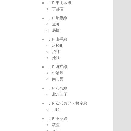
ＪＲ東北本線
宇都宮
ＪＲ常磐線
金町
馬橋
ＪＲ山手線
浜松町
渋谷
池袋
ＪＲ埼京線
中浦和
南与野
ＪＲ八高線
北八王子
ＪＲ京浜東北・根岸線
川崎
ＪＲ中央線
荻窪
立川