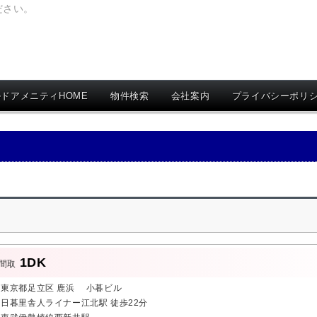
ださい。
ドアメニティHOME
物件検索
会社案内
プライバシーポリ
1DK
間取
東京都足立区 鹿浜 小暮ビル
日暮里舎人ライナー江北駅 徒歩22分