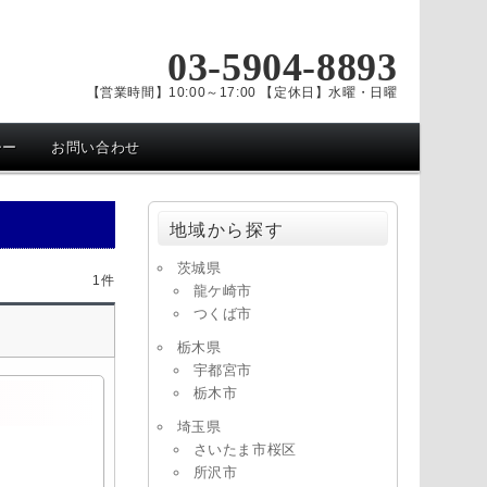
03-5904-8893
【営業時間】10:00～17:00 【定休日】水曜・日曜
シー
お問い合わせ
地域から探す
茨城県
1件
龍ケ崎市
つくば市
栃木県
宇都宮市
栃木市
埼玉県
さいたま市桜区
所沢市