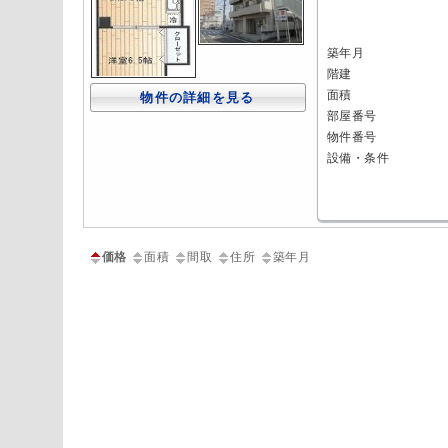
築年月
階建
面積
物件の詳細を見る
部屋番号
物件番号
設備・条件
価格
面積
間取
住所
築年月