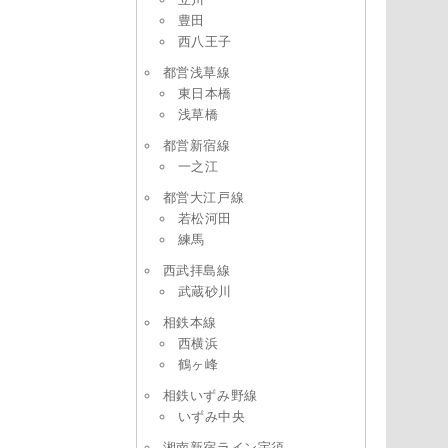
豊田
西八王子
都営浅草線
東日本橋
浅草橋
都営新宿線
一之江
都営大江戸線
若松河田
練馬
西武拝島線
武蔵砂川
相鉄本線
西横浜
鶴ヶ峰
相鉄いずみ野線
いずみ中央
湘南新宿ライン宇須