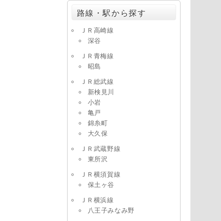
路線・駅から探す
ＪＲ高崎線
深谷
ＪＲ青梅線
昭島
ＪＲ総武線
新検見川
小岩
亀戸
錦糸町
大久保
ＪＲ武蔵野線
東所沢
ＪＲ横須賀線
保土ヶ谷
ＪＲ横浜線
八王子みなみ野