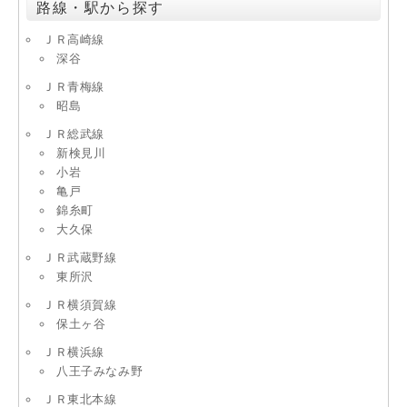
路線・駅から探す
ＪＲ高崎線
深谷
ＪＲ青梅線
昭島
ＪＲ総武線
新検見川
小岩
亀戸
錦糸町
大久保
ＪＲ武蔵野線
東所沢
ＪＲ横須賀線
保土ヶ谷
ＪＲ横浜線
八王子みなみ野
ＪＲ東北本線