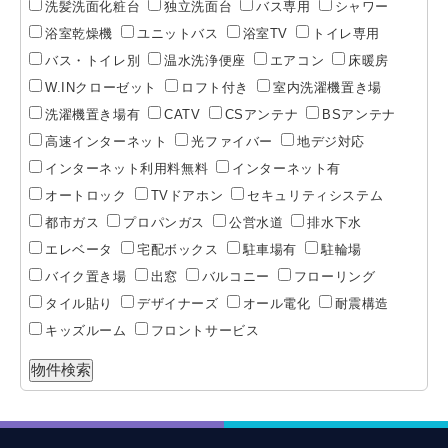
洗髪洗面化粧台
独立洗面台
バス専用
シャワー
浴室乾燥機
ユニットバス
浴室TV
トイレ専用
バス・トイレ別
温水洗浄便座
エアコン
床暖房
W.INクローゼット
ロフト付き
室内洗濯機置き場
洗濯機置き場有
CATV
CSアンテナ
BSアンテナ
高速インターネット
光ファイバー
地デジ対応
インターネット利用料無料
インターネット有
オートロック
TVドアホン
セキュリティシステム
都市ガス
プロパンガス
公営水道
排水下水
エレベータ
宅配ボックス
駐車場有
駐輪場
バイク置き場
出窓
バルコニー
フローリング
タイル貼り
デザイナーズ
オール電化
耐震構造
キッズルーム
フロントサービス