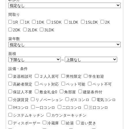
間取り
1R
1K
1DK
1SDK
1LDK
1SLDK
2K
2DK
2LDK
3LDK
築年数
面積
～
設備・条件
楽器相談可
２人入居可
男性限定
学生歓迎
高齢者限定
ペット対応
ペット可能
ペット不可
保証人不要
敷金礼金0
角部屋
建築条件付
分譲賃貸
リノベーション
ガスコンロ
電気コンロ
IHコンロ
一口コンロ
二口コンロ
三口コンロ
システムキッチン
カウンターキッチン
ディスポーザー
冷蔵庫
給湯
追い焚き