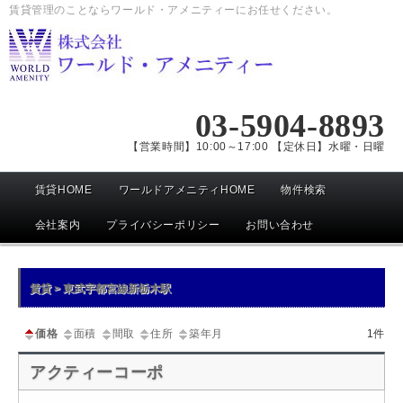
賃貸管理のことならワールド・アメニティーにお任せください。
03-5904-8893
【営業時間】10:00～17:00 【定休日】水曜・日曜
メ
賃貸HOME
ワールドアメニティHOME
物件検索
イ
ン
会社案内
プライバシーポリシー
お問い合わせ
メ
ニ
賃貸 > 東武宇都宮線新栃木駅
ュ
ー
価格
面積
間取
住所
築年月
1件
アクティーコーポ