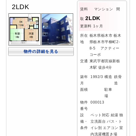
2LDK
賃料
マンション
間
2LDK
取
更新料
1ヶ月
所在
栃木県栃木市 栃木
地
県栃木市平柳町2-
8-5 アクティー
物件の詳細を見る
コーポ
交通
東武宇都宮線新栃
木駅 徒歩4分
築年
1992/3
構造
鉄骨
月
造
面積
駐車
場
物件
000013
番号
設
ペット対応
給湯
独
備・
立洗面台
バス・ト
条件
イレ別
エアコン
室
内洗濯機置き場