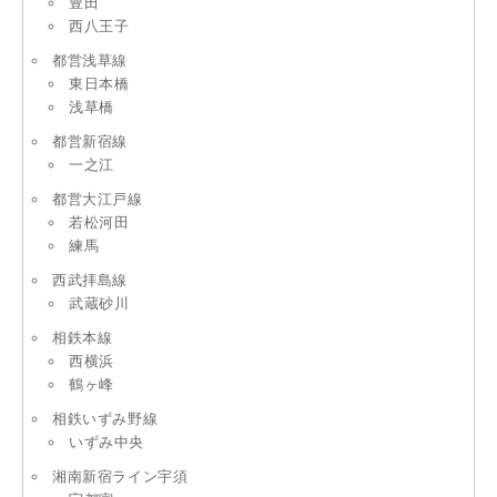
豊田
西八王子
都営浅草線
東日本橋
浅草橋
都営新宿線
一之江
都営大江戸線
若松河田
練馬
西武拝島線
武蔵砂川
相鉄本線
西横浜
鶴ヶ峰
相鉄いずみ野線
いずみ中央
湘南新宿ライン宇須