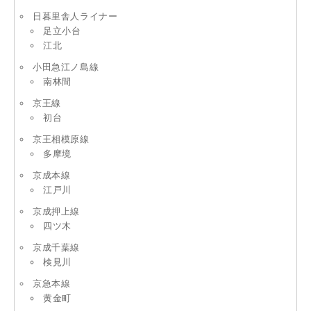
日暮里舎人ライナー
足立小台
江北
小田急江ノ島線
南林間
京王線
初台
京王相模原線
多摩境
京成本線
江戸川
京成押上線
四ツ木
京成千葉線
検見川
京急本線
黄金町