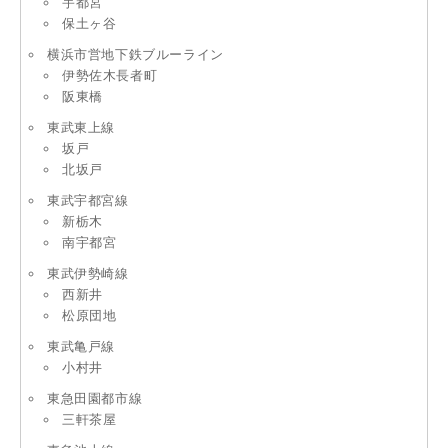
宇都宮
保土ヶ谷
横浜市営地下鉄ブルーライン
伊勢佐木長者町
阪東橋
東武東上線
坂戸
北坂戸
東武宇都宮線
新栃木
南宇都宮
東武伊勢崎線
西新井
松原団地
東武亀戸線
小村井
東急田園都市線
三軒茶屋