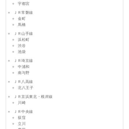
宇都宮
ＪＲ常磐線
金町
馬橋
ＪＲ山手線
浜松町
渋谷
池袋
ＪＲ埼京線
中浦和
南与野
ＪＲ八高線
北八王子
ＪＲ京浜東北・根岸線
川崎
ＪＲ中央線
荻窪
立川