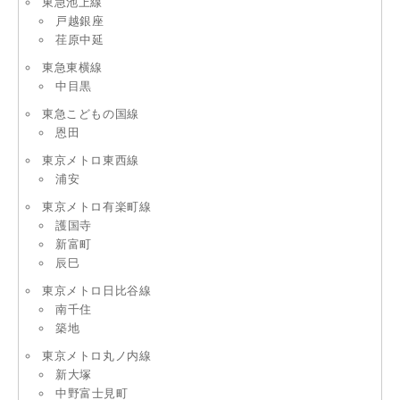
東急池上線
戸越銀座
荏原中延
東急東横線
中目黒
東急こどもの国線
恩田
東京メトロ東西線
浦安
東京メトロ有楽町線
護国寺
新富町
辰巳
東京メトロ日比谷線
南千住
築地
東京メトロ丸ノ内線
新大塚
中野富士見町